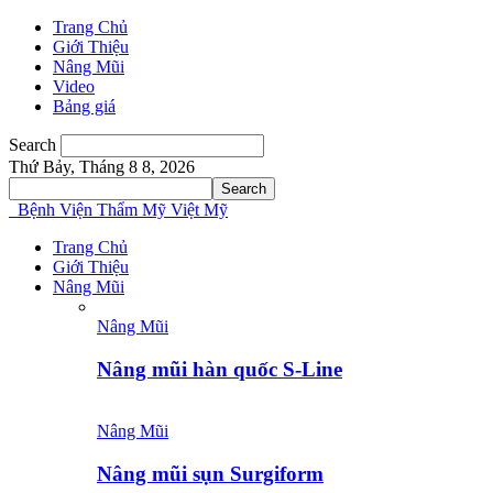
Trang Chủ
Giới Thiệu
Nâng Mũi
Video
Bảng giá
Search
Thứ Bảy, Tháng 8 8, 2026
Bệnh Viện Thẩm Mỹ Việt Mỹ
Trang Chủ
Giới Thiệu
Nâng Mũi
Nâng Mũi
Nâng mũi hàn quốc S-Line
Nâng Mũi
Nâng mũi sụn Surgiform