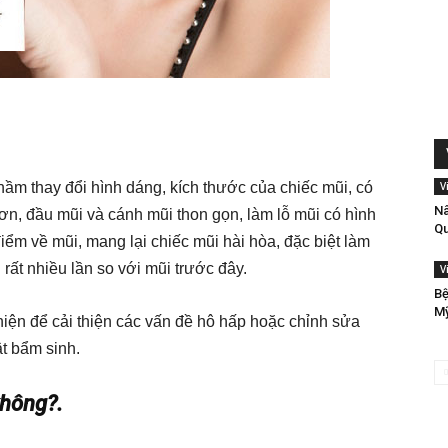
hầm thay đổi hình dáng, kích thước của chiếc mũi, có
V
Nâ
hơn, đầu mũi và cánh mũi thon gọn, làm lỗ mũi có hình
Qu
iểm về mũi, mang lại chiếc mũi hài hòa, đặc biệt làm
rất nhiều lần so với mũi trước đây.
V
Bệ
Mỹ
iện để cải thiện các vấn đề hô hấp hoặc chỉnh sửa
t bẩm sinh.
không?.