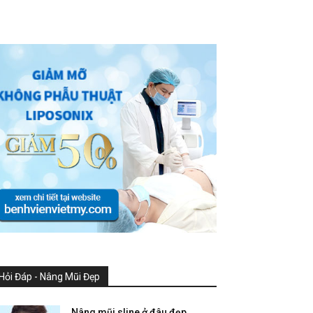
- Advertisement -
Hỏi Đáp - Nâng Mũi Đẹp
Nâng mũi sline ở đâu đẹp