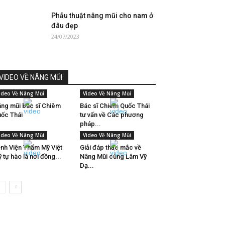
Phẫu thuật nâng mũi cho nam ở
đâu đẹp
24/07/2023
VIDEO VỀ NÂNG MŨI
ideo Về Nâng Mũi
Video Về Nâng Mũi
ng mũi bác sĩ Chiêm
Bác sĩ Chiêm Quốc Thái
ốc Thái
tư vấn về Các phương
pháp...
ideo Về Nâng Mũi
Video Về Nâng Mũi
nh Viện Thẩm Mỹ Việt
Giải đáp thắc mắc về
 tự hào là nơi đồng...
Nâng Mũi cùng Lâm Vỹ
Dạ...