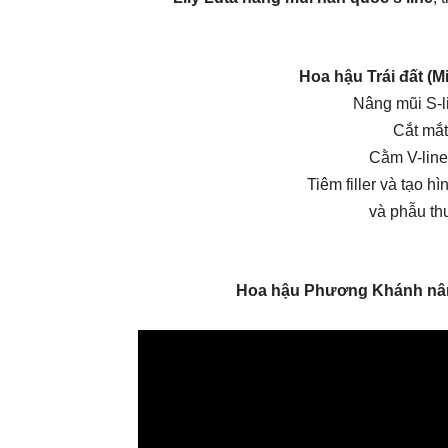
Hoa hậu Trái đất (
Nâng mũi S-l
Cắt mắt
Cằm V-line
Tiêm filler và tạo h
và phẫu th
Hoa hậu Phương Khánh nâ