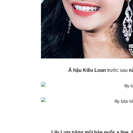
Á hậu Kiều Loan
trước sau
n
Lily Luta nâng mũi hàn quốc s line
, 