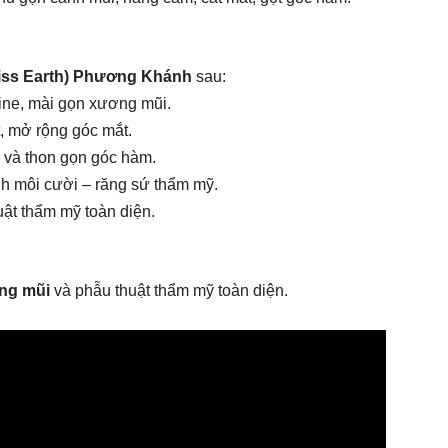
Miss Earth) Phương Khánh
sau:
ine, mài gọn xương mũi.
, mở rộng góc mắt.
 và thon gọn góc hàm.
ình môi cười – răng sứ thẩm mỹ.
uật thẩm mỹ toàn diện.
ng mũi
và phẫu thuật thẩm mỹ toàn diện.