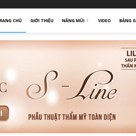
RANG CHỦ
GIỚI THIỆU
NÂNG MŨI
VIDEO
BẢNG G