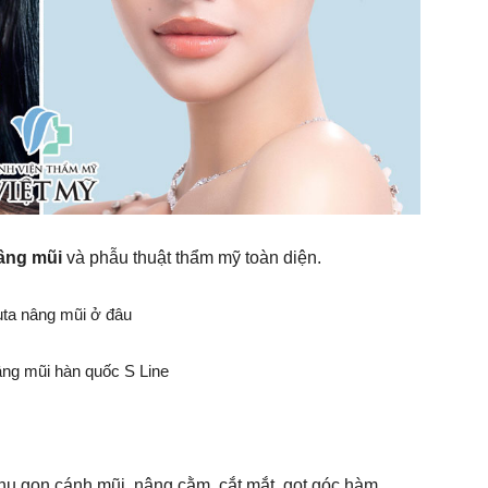
âng mũi
và phẫu thuật thẩm mỹ toàn diện.
thu gọn cánh mũi, nâng cằm, cắt mắt, gọt góc hàm.